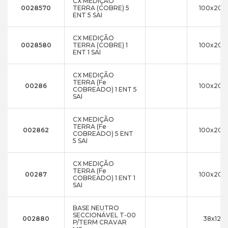
CX MEDIÇÃO
0028570
TERRA (COBRE) 5
100x200
ENT 5 SAI
CX MEDIÇÃO
0028580
TERRA (COBRE) 1
100x200
ENT 1 SAI
CX MEDIÇÃO
TERRA (Fe
00286
100x200
COBREADO) 1 ENT 5
SAI
CX MEDIÇÃO
TERRA (Fe
002862
100x200
COBREADO) 5 ENT
5 SAI
CX MEDIÇÃO
TERRA (Fe
00287
100x200
COBREADO) 1 ENT 1
SAI
BASE NEUTRO
SECCIONÁVEL T-00
002880
38x121x
P/TERM CRAVAR