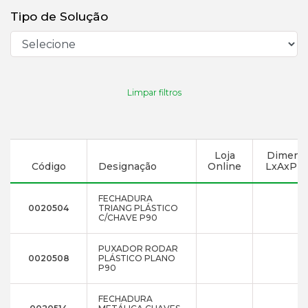
Tipo de Solução
Limpar filtros
Loja
Dimens
Código
Designação
Online
LxAxP (
FECHADURA
0020504
TRIANG PLÁSTICO
C/CHAVE P90
PUXADOR RODAR
0020508
PLÁSTICO PLANO
P90
FECHADURA