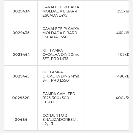
CAVALETE P/ CAIXA
0029434
MOLDADA E BARR
355x180
ESCADA L475
CAVALETE P/ CAIXA
0029435
MOLDADA E BARR
460x180
ESCADA L550
KIT TAMPA
0029444
C+CALHA DIN 20md
405x125
SFT_PR0 L475
KIT TAMPA
0029445
C+CALHA DIN 24md
480x125
SFT_PR0 L550
TAMPA CVM ITED
0029620
B125 300x300
400x392
CERTIF
CONJUNTO 3
00484
SINALIZADORES L1,
L2, L3