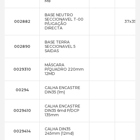
M8
BASE NEUTRO
SECCIONAVEL T-00
002882
37x35x1
P/LIGAÇÃO
DIRECTA
BASE TERRA
002890
SECCIONAVEL 5
SAIDAS
MÁSCARA
0029310
P/QUADRO 220mm
12MD
CALHA ENCASTRE
00294
DIN35 (1m)
CALHA ENCASTRE
0029410
DIN35 6md P/DCP
135mm
CALHA DIN35
0029414
245mm (12md)