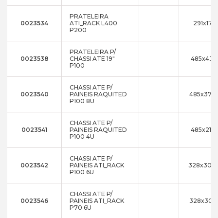
PRATELEIRA
0023534
ATI_RACK L400
291x17x
P200
PRATELEIRA P/
0023538
CHASSI ATE 19"
485x43x
P100
CHASSI ATE P/
0023540
PAINEIS RAQUITED
485x376
P100 8U
CHASSI ATE P/
0023541
PAINEIS RAQUITED
485x211x
P100 4U
CHASSI ATE P/
0023542
PAINEIS ATI_RACK
328x300
P100 6U
CHASSI ATE P/
0023546
PAINEIS ATI_RACK
328x300
P70 6U