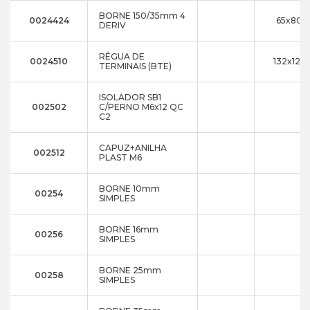
BORNE 150/35mm 4
0024424
65x80x
DERIV
RÉGUA DE
0024510
132x120
TERMINAIS (BTE)
ISOLADOR SB1
002502
C/PERNO M6x12 QC
C2
CAPUZ+ANILHA
002512
PLAST M6
BORNE 10mm
00254
SIMPLES
BORNE 16mm
00256
SIMPLES
BORNE 25mm
00258
SIMPLES