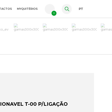
TACTOS
MYQUITÉRIOS
PT
0
FR
ES
EN
IONAVEL T-00 P/LIGAÇÃO