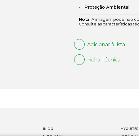
Proteção Ambiental
Nota:
A imagem pode não cor
Consulte as características té
Adicionar à lista
Ficha Técnica
INÍCIO
MYQUITÉR
PRODUTOS
POLÍTICA 