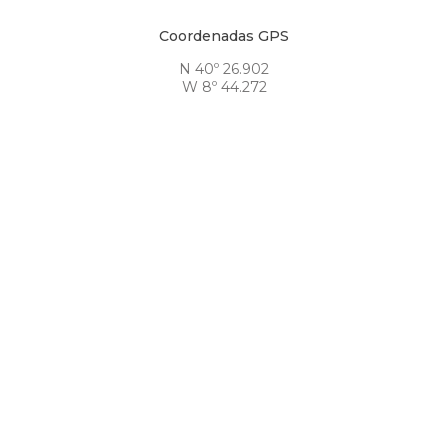
Coordenadas GPS
N 40º 26.902
W 8º 44.272