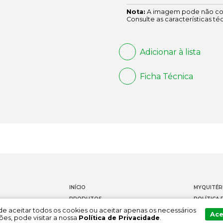
Nota:
A imagem pode não cor
Consulte as características té
Adicionar à lista
Ficha Técnica
INÍCIO
MYQUITÉR
PRODUTOS
POLÍTICA 
Pode aceitar todos os cookies ou aceitar apenas os necessários
DOCUMENTAÇÃO
CONTACT
Ace
es, pode visitar a nossa
Política de Privacidade
.
SOBRE NÓS
CANAL DE