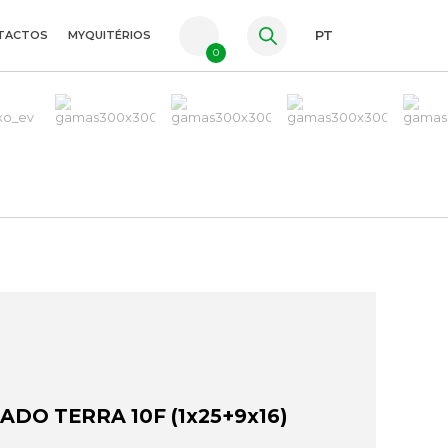
TACTOS
MYQUITÉRIOS
PT
0
FR
ES
EN
DO TERRA 10F (1x25+9x16)