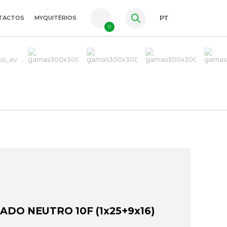
TACTOS
MYQUITÉRIOS
PT
0
FR
ES
EN
DO NEUTRO 10F (1x25+9x16)