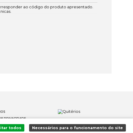
responder ao código do produto apresentado.
cnicas.
IOS
DE PRIVACIDADE
OS
itar todos
Necessários para o funcionamento do site
 DENÚNCIAS