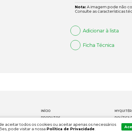
Nota:
A imagem pode não cor
Consulte as características té
Adicionar à lista
Ficha Técnica
INÍCIO
MYQUITÉR
PRODUTOS
POLÍTICA 
Pode aceitar todos os cookies ou aceitar apenas os necessários
DOCUMENTAÇÃO
CONTACT
Ace
es, pode visitar a nossa
Política de Privacidade
.
SOBRE NÓS
CANAL DE