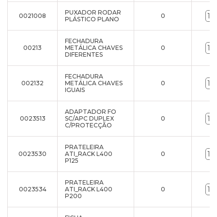
PUXADOR RODAR
0021008
0
PLÁSTICO PLANO
FECHADURA
00213
METÁLICA CHAVES
0
DIFERENTES
FECHADURA
002132
METÁLICA CHAVES
0
IGUAIS
ADAPTADOR FO
0023513
SC/APC DUPLEX
0
C/PROTECÇÃO
PRATELEIRA
0023530
ATI_RACK L400
0
P125
PRATELEIRA
0023534
ATI_RACK L400
0
P200