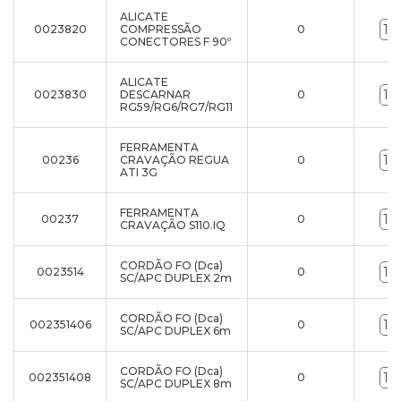
ALICATE
0023820
COMPRESSÃO
0
CONECTORES F 90º
ALICATE
0023830
DESCARNAR
0
RG59/RG6/RG7/RG11
FERRAMENTA
00236
CRAVAÇÃO REGUA
0
ATI 3G
FERRAMENTA
00237
0
CRAVAÇÃO S110.IQ
CORDÃO FO (Dca)
0023514
0
SC/APC DUPLEX 2m
CORDÃO FO (Dca)
002351406
0
SC/APC DUPLEX 6m
CORDÃO FO (Dca)
002351408
0
SC/APC DUPLEX 8m