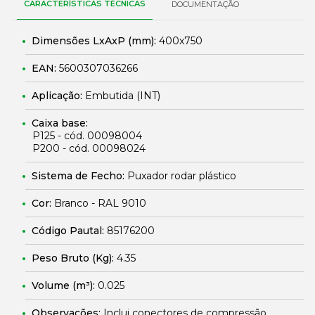
CARACTERÍSTICAS TÉCNICAS
DOCUMENTAÇÃO
Dimensões LxAxP (mm):
400x750
EAN:
5600307036266
Aplicação:
Embutida (INT)
Caixa base:
P125 - cód. 00098004
P200 - cód. 00098024
Sistema de Fecho:
Puxador rodar plástico
Cor:
Branco - RAL 9010
Código Pautal:
85176200
Peso Bruto (Kg):
4.35
Volume (m³):
0.025
Observações:
Inclui conectores de compressão