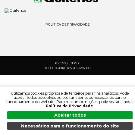
POLÍTICA DE PRIVACIDADE
© 2022 QUITÉRIOS
TODOS OS DIREITOS RESERVADOS
Utilizamos cookies próprios e de terceiros para fins analíticos, Pode
aceitar todos os cookies ou aceitar apenas os necessários para o
funcionamento do website. Para mais informações, pode visitar a nossa
Política de Privacidade
.
Aceitar todos
Necessários para o funcionamento do site
PESQUISA:
IDIOMA:
MENU
PESQUISA
DOCUMENTAÇÃO
PRODUTOS
PT