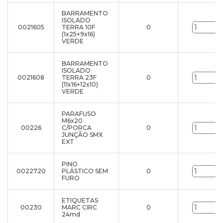
BARRAMENTO
ISOLADO
0021605
TERRA 10F
0
u
(1x25+9x16)
VERDE
BARRAMENTO
ISOLADO
0021608
TERRA 23F
0
u
(11x16+12x10)
VERDE
PARAFUSO
M6x20
00226
C/PORCA
0
u
JUNÇÃO SMX
EXT
PINO
0022720
PLÁSTICO SEM
0
u
FURO
ETIQUETAS
00230
MARC CIRC
0
u
24md