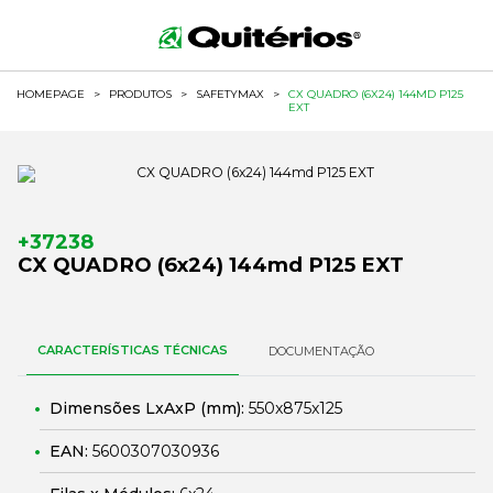
HOMEPAGE
>
PRODUTOS
>
SAFETYMAX
>
CX QUADRO (6X24) 144MD P125
EXT
+37238
CX QUADRO (6x24) 144md P125 EXT
CARACTERÍSTICAS TÉCNICAS
DOCUMENTAÇÃO
Dimensões LxAxP (mm):
550x875x125
EAN:
5600307030936