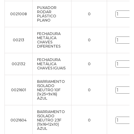
PUXADOR
RODAR
0021008
0
u
PLÁSTICO
PLANO
FECHADURA
METÁLICA
00213
0
u
CHAVES
DIFERENTES
FECHADURA
002132
METÁLICA
0
u
CHAVES IGUAIS
BARRAMENTO
ISOLADO
0021601
NEUTRO 10F
0
u
(1x25+9x16)
AZUL
BARRAMENTO
ISOLADO
0021604
NEUTRO 23F
0
u
(11x16+12x10)
AZUL