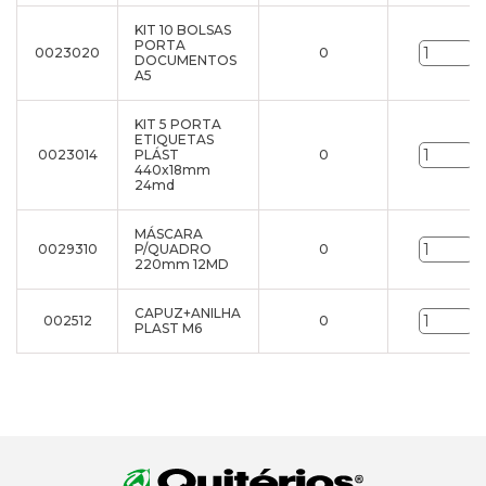
KIT 10 BOLSAS
PORTA
0023020
0
u
DOCUMENTOS
A5
KIT 5 PORTA
ETIQUETAS
0023014
PLÁST
0
u
440x18mm
24md
MÁSCARA
0029310
P/QUADRO
0
u
220mm 12MD
CAPUZ+ANILHA
002512
0
u
PLAST M6