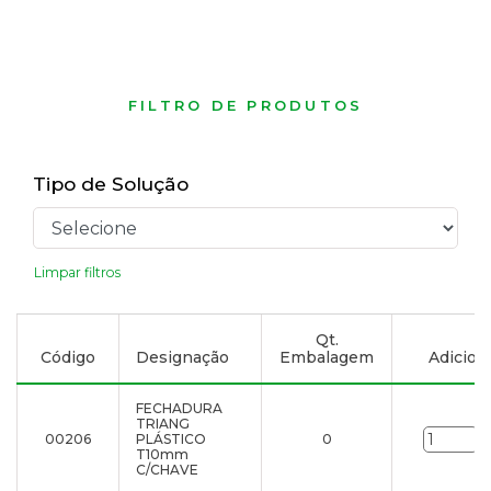
FILTRO DE PRODUTOS
Tipo de Solução
Limpar filtros
Qt.
Código
Designação
Embalagem
Adiciona
FECHADURA
TRIANG
00206
PLÁSTICO
0
u
T10mm
C/CHAVE