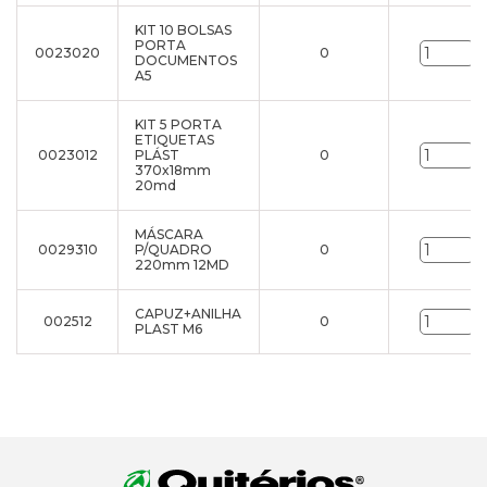
KIT 10 BOLSAS
PORTA
0023020
0
u
DOCUMENTOS
A5
KIT 5 PORTA
ETIQUETAS
0023012
PLÁST
0
u
370x18mm
20md
MÁSCARA
0029310
P/QUADRO
0
u
220mm 12MD
CAPUZ+ANILHA
002512
0
u
PLAST M6