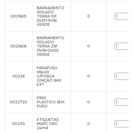
BARRAMENTO
ISOLADO
0021605
TERRA 10F
0
u
(1x25+9x16)
VERDE
BARRAMENTO
ISOLADO
0021608
TERRA 23F
0
u
(11x16+12x10)
VERDE
PARAFUSO
M6x20
00226
C/PORCA
0
u
JUNÇÃO SMX
EXT
PINO
0022720
PLÁSTICO SEM
0
u
FURO
ETIQUETAS
00230
MARC CIRC
0
u
24md