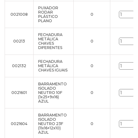
PUXADOR
RODAR
0021008
0
u
PLÁSTICO
PLANO
FECHADURA
METÁLICA
00213
0
u
CHAVES
DIFERENTES
FECHADURA
002132
METÁLICA
0
u
CHAVES IGUAIS
BARRAMENTO
ISOLADO
0021601
NEUTRO 10F
0
u
(1x25+9x16)
AZUL
BARRAMENTO
ISOLADO
0021604
NEUTRO 23F
0
u
(11x16+12x10)
AZUL