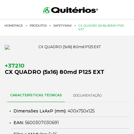
HOMEPAGE
>
PRODUTOS
>
SAFETYMAX
>
CX QUADRO (5X16) 80MD P125
EXT
+37210
CX QUADRO (5x16) 80md P125 EXT
CARACTERÍSTICAS TÉCNICAS
DOCUMENTAÇÃO
Dimensões LxAxP (mm):
400x750x125
EAN:
5600307030691