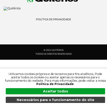
POLÍTICA DE PRIVACIDADE
© 2022 QUITÉRIOS
TODOS OS DIREITOS RESERVADOS
Utilizamos cookies próprios e de terceiros para fins analíticos, Pode
aceitar todos os cookies ou aceitar apenas os necessários para o
funcionamento do website. Para mais informações, pode visitar a nossa
Política de Privacidade
.
Aceitar todos
Necessários para o funcionamento do site
PESQUISA:
IDIOMA:
MENU
PESQUISA
DOCUMENTAÇÃO
PRODUTOS
PT