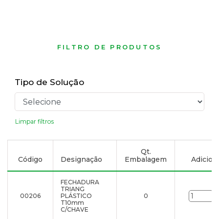
FILTRO DE PRODUTOS
Tipo de Solução
Limpar filtros
Qt.
Código
Designação
Embalagem
Adiciona
FECHADURA
TRIANG
00206
PLÁSTICO
0
u
T10mm
C/CHAVE