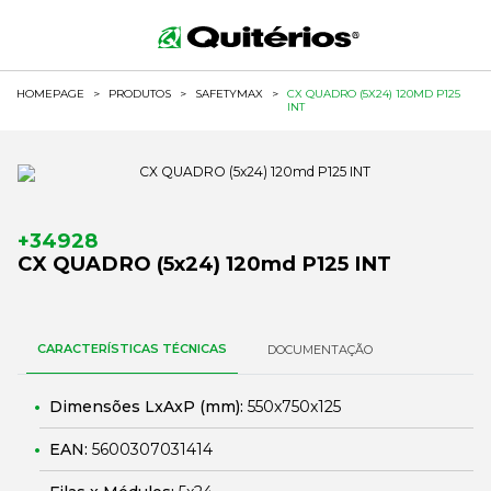
HOMEPAGE
>
PRODUTOS
>
SAFETYMAX
>
CX QUADRO (5X24) 120MD P125
INT
+34928
CX QUADRO (5x24) 120md P125 INT
CARACTERÍSTICAS TÉCNICAS
DOCUMENTAÇÃO
Dimensões LxAxP (mm):
550x750x125
EAN:
5600307031414