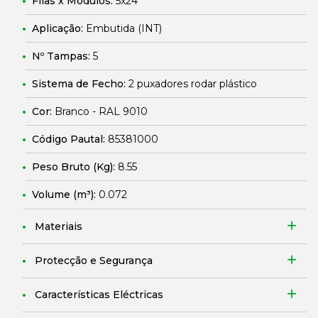
Filas x Módulos:
5x24
Aplicação:
Embutida (INT)
Nº Tampas:
5
Sistema de Fecho:
2 puxadores rodar plástico
Cor:
Branco - RAL 9010
Código Pautal:
85381000
Peso Bruto (Kg):
8.55
Volume (m³):
0.072
Materiais
Protecção e Segurança
Características Eléctricas