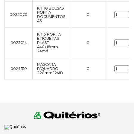
KIT 10 BOLSAS
PORTA
0023020
0
un
DOCUMENTOS
A5
KIT 5 PORTA
ETIQUETAS
0023014
PLÁST
0
un
440x18mm
24md
MÁSCARA
0029310
P/QUADRO
0
un
220mm 12MD