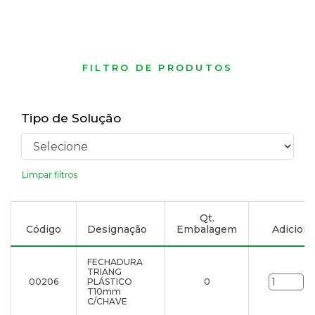
FILTRO DE PRODUTOS
Tipo de Solução
Limpar filtros
Qt.
Código
Designação
Embalagem
Adicionar
FECHADURA
TRIANG
00206
PLÁSTICO
0
un
T10mm
C/CHAVE