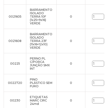
BARRAMENTO
ISOLADO
0021605
TERRA 10F
0
un
(1x25+9x16)
VERDE
BARRAMENTO
ISOLADO
0021608
TERRA 23F
0
un
(11x16+12x10)
VERDE
PERNO PL
C/PORCA
00225
0
un
JUNÇÃO SMX
INT
PINO
0022720
PLÁSTICO SEM
0
un
FURO
ETIQUETAS
00230
MARC CIRC
0
un
24md