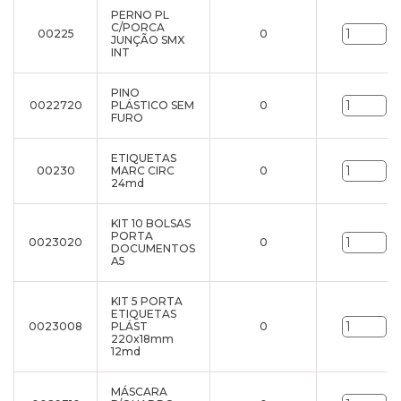
PERNO PL
C/PORCA
00225
0
un
JUNÇÃO SMX
INT
PINO
0022720
PLÁSTICO SEM
0
un
FURO
ETIQUETAS
00230
MARC CIRC
0
un
24md
KIT 10 BOLSAS
PORTA
0023020
0
un
DOCUMENTOS
A5
KIT 5 PORTA
ETIQUETAS
0023008
PLÁST
0
un
220x18mm
12md
MÁSCARA