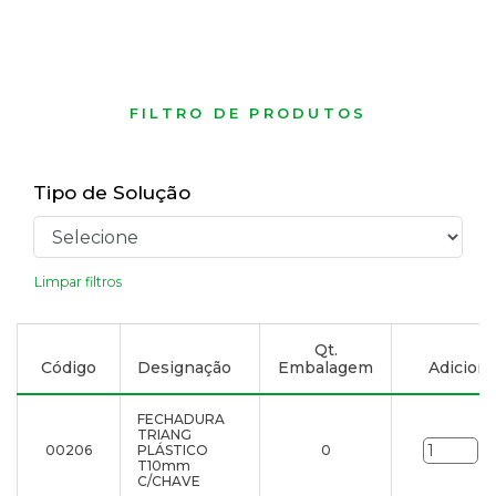
FILTRO DE PRODUTOS
Tipo de Solução
Limpar filtros
Qt.
Código
Designação
Embalagem
Adicionar
FECHADURA
TRIANG
00206
PLÁSTICO
0
un
T10mm
C/CHAVE