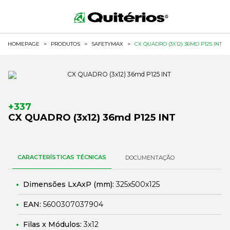
HOMEPAGE
>
PRODUTOS
>
SAFETYMAX
>
CX QUADRO (3X12) 36MD P125 INT
+337
CX QUADRO (3x12) 36md P125 INT
CARACTERÍSTICAS TÉCNICAS
DOCUMENTAÇÃO
Dimensões LxAxP (mm):
325x500x125
EAN:
5600307037904
Filas x Módulos:
3x12