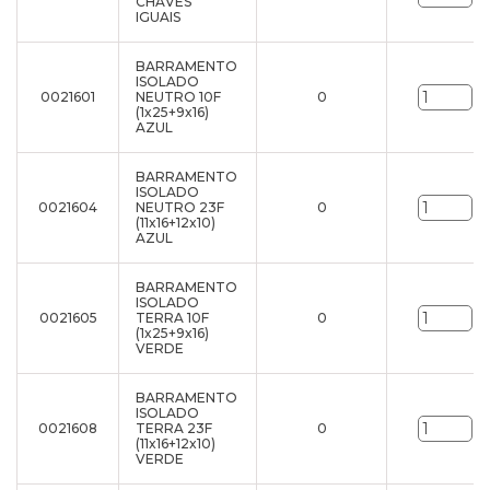
CHAVES
IGUAIS
BARRAMENTO
ISOLADO
0021601
NEUTRO 10F
0
un
(1x25+9x16)
AZUL
BARRAMENTO
ISOLADO
0021604
NEUTRO 23F
0
un
(11x16+12x10)
AZUL
BARRAMENTO
ISOLADO
0021605
TERRA 10F
0
un
(1x25+9x16)
VERDE
BARRAMENTO
ISOLADO
0021608
TERRA 23F
0
un
(11x16+12x10)
VERDE