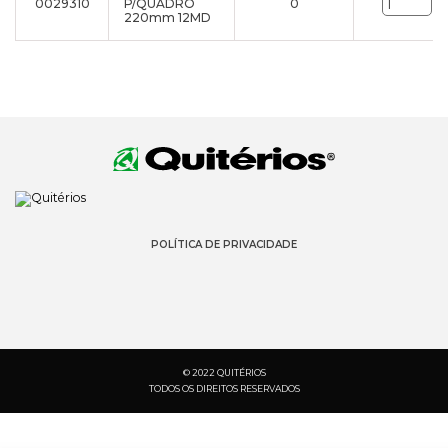
0029310
P/QUADRO
0
un
220mm 12MD
POLÍTICA DE PRIVACIDADE
© 2022 QUITÉRIOS
TODOS OS DIREITOS RESERVADOS