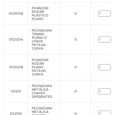
PUXADOR
RODAR
0021008
0
un
PLÁSTICO
PLANO
FECHADURA
TRIANG
PLANA C/
0021204
0
un
CHAVE
PATILHA
CURVA
PUXADOR
RODAR
0021208
PLANO
0
un
PATILHA
CURVA
FECHADURA
METÁLICA
00213
0
un
CHAVES
DIFERENTES
FECHADURA
METÁLICA
002132
0
un