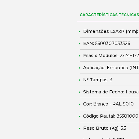
CARACTERÍSTICAS TÉCNICAS
Dimensões LxAxP (mm)
EAN:
5600307033326
Filas x Módulos:
2x24+1x
Aplicação:
Embutida (INT
Nº Tampas:
3
Sistema de Fecho:
1 puxa
Cor:
Branco - RAL 9010
Código Pautal:
85381000
Peso Bruto (Kg):
5.3