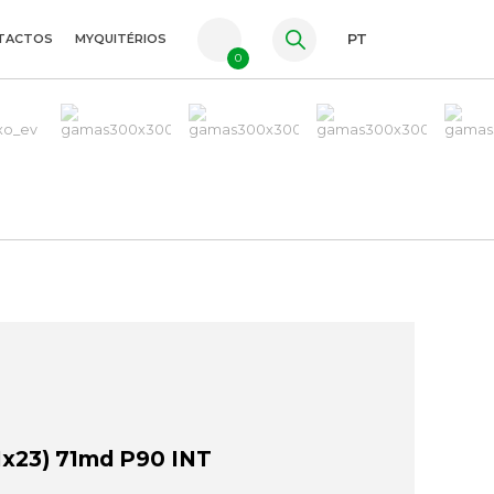
TACTOS
MYQUITÉRIOS
PT
0
FR
ES
EN
x23) 71md P90 INT