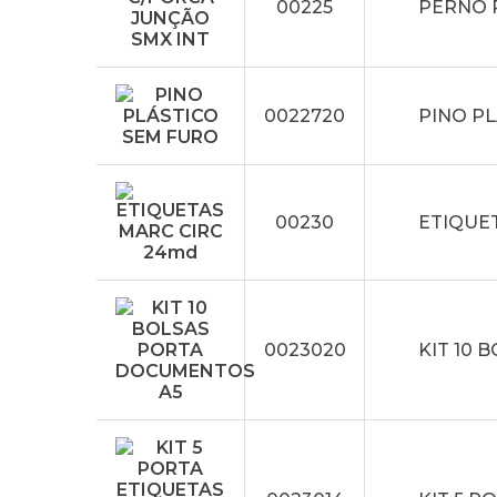
00225
PERNO 
0022720
PINO P
00230
ETIQUE
0023020
KIT 10