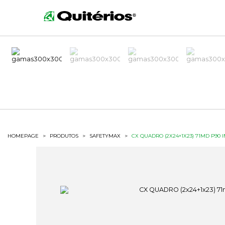
HOMEPAGE
>
PRODUTOS
>
SAFETYMAX
>
CX QUADRO (2X24+1X23) 71MD P90 I