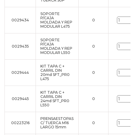
TUERCA SUP
SOPORTE
P/CAJA
0029434
0
u
MOLDADA Y REP
MODULAR L475
SOPORTE
P/CAJA
0029435
0
u
MOLDADA Y REP
MODULAR L550
KIT TAPA C +
CARRIL DIN
0029444
0
u
20md SFT_PR0
L475
KIT TAPA C +
CARRIL DIN
0029445
0
u
24md SFT_PR0
L550
PRENSAESTOPAS
00223216
C/ TUERCA M16
0
u
LARGO 15mm