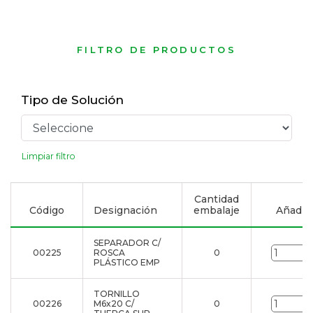
FILTRO DE PRODUCTOS
Tipo de Solución
Limpiar filtro
Cantidad
Código
Designación
embalaje
Añadir a
SEPARADOR C/
00225
ROSCA
0
u
PLÁSTICO EMP
TORNILLO
00226
M6x20 C/
0
u