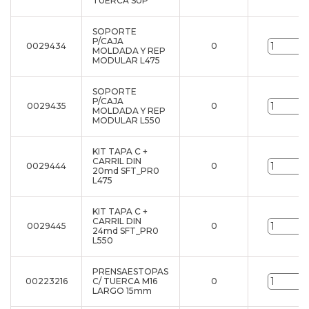
TUERCA SUP
SOPORTE
P/CAJA
0029434
0
u
MOLDADA Y REP
MODULAR L475
SOPORTE
P/CAJA
0029435
0
u
MOLDADA Y REP
MODULAR L550
KIT TAPA C +
CARRIL DIN
0029444
0
u
20md SFT_PR0
L475
KIT TAPA C +
CARRIL DIN
0029445
0
u
24md SFT_PR0
L550
PRENSAESTOPAS
00223216
C/ TUERCA M16
0
u
LARGO 15mm