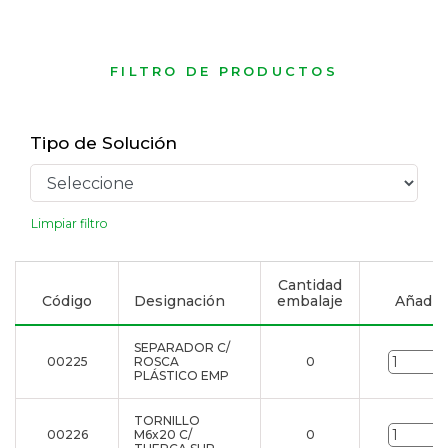
FILTRO DE PRODUCTOS
Tipo de Solución
Limpiar filtro
Cantidad
Código
Designación
embalaje
Añadir a
SEPARADOR C/
00225
ROSCA
0
u
PLÁSTICO EMP
TORNILLO
00226
M6x20 C/
0
u