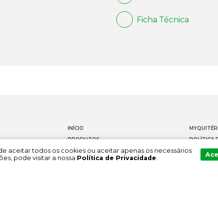
Ficha Técnica
INÍCIO
MYQUITÉR
PRODUTOS
POLÍTICA 
Pode aceitar todos os cookies ou aceitar apenas os necessários
DOCUMENTAÇÃO
CONTACT
Ace
es, pode visitar a nossa
Política de Privacidade
.
SOBRE NÓS
CANAL DE