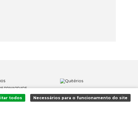
IOS
DE PRIVACIDADE
OS
itar todos
Necessários para o funcionamento do site
 DENÚNCIAS
Adicionado ao carrinho com sucesso!