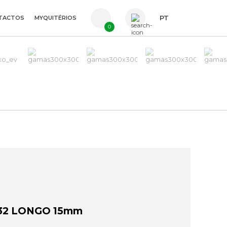
TACTOS
MYQUITÉRIOS
PT
0
FR
ES
EN
32 LONGO 15mm