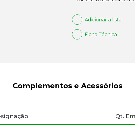
Adicionar à lista
Ficha Técnica
Complementos e Acessórios
signação
Qt. E