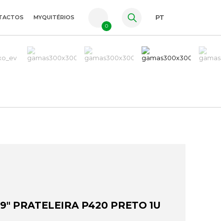
TACTOS
MYQUITÉRIOS
PT
0
FR
ES
EN
9" PRATELEIRA P420 PRETO 1U