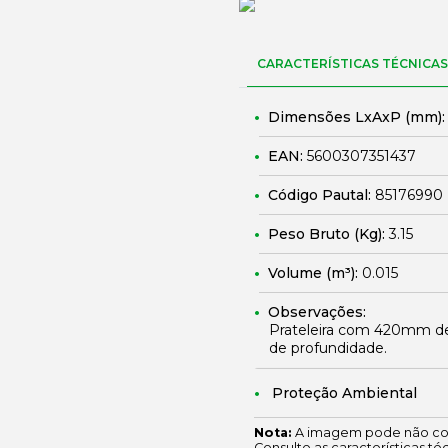
CARACTERÍSTICAS TÉCNICAS
Dimensões LxAxP (mm)
EAN:
5600307351437
Código Pautal:
85176990
Peso Bruto (Kg):
3.15
Volume (m³):
0.015
Observações:
Prateleira com 420mm de
de profundidade.
Proteção Ambiental
Nota:
A imagem pode não cor
Consulte as características té