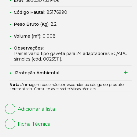
EAN:
5600307351406
Código Pautal:
85176990
Peso Bruto (Kg):
2.2
Volume (m³):
0.008
Observações:
Painel vazio tipo gaveta para 24 adaptadores SC/APC
simples (cód.
0023511
).
Proteção Ambiental
Nota:
A imagem pode não corresponder ao código do produto
apresentado. Consulte as características técnicas.
Adicionar à lista
Ficha Técnica