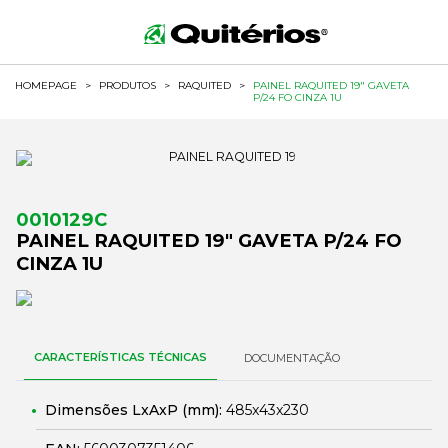
HOMEPAGE
>
PRODUTOS
>
RAQUITED
>
PAINEL RAQUITED 19" GAVETA
P/24 FO CINZA 1U
0010129C
PAINEL RAQUITED 19" GAVETA P/24 FO
CINZA 1U
CARACTERÍSTICAS TÉCNICAS
DOCUMENTAÇÃO
Dimensões LxAxP (mm):
485x43x230