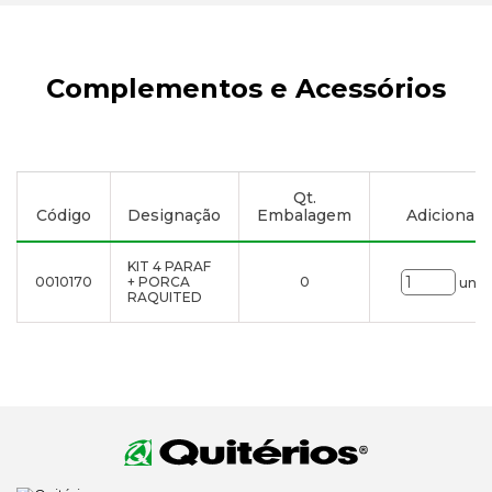
Complementos e Acessórios
Qt.
Código
Designação
Embalagem
Adicionar à
KIT 4 PARAF
0010170
+ PORCA
0
uni.
RAQUITED