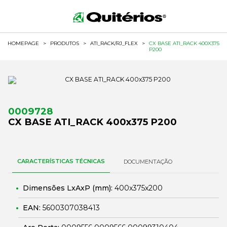
HOMEPAGE
>
PRODUTOS
>
ATI_RACK/RJ_FLEX
>
CX BASE ATI_RACK 400X375
P200
0009728
CX BASE ATI_RACK 400x375 P200
CARACTERÍSTICAS TÉCNICAS
DOCUMENTAÇÃO
Dimensões LxAxP (mm):
400x375x200
EAN:
5600307038413