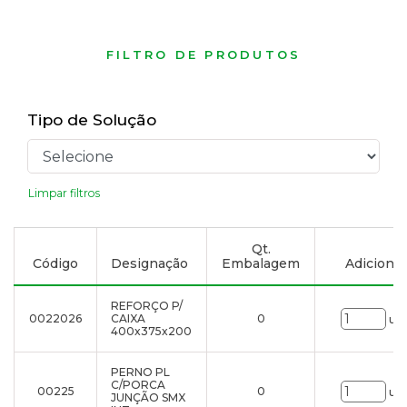
FILTRO DE PRODUTOS
Tipo de Solução
Limpar filtros
Qt.
Código
Designação
Embalagem
Adicionar 
REFORÇO P/
0022026
CAIXA
0
uni
400x375x200
PERNO PL
C/PORCA
00225
0
uni
JUNÇÃO SMX