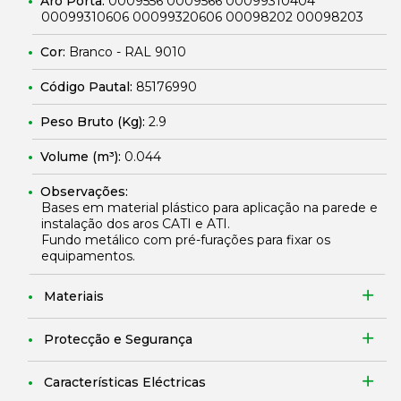
Aro Porta:
0009556 0009566 00099310404
00099310606 00099320606 00098202 00098203
Cor:
Branco - RAL 9010
Código Pautal:
85176990
Peso Bruto (Kg):
2.9
Volume (m³):
0.044
Observações:
Bases em material plástico para aplicação na parede e
instalação dos aros CATI e ATI.
Fundo metálico com pré-furações para fixar os
equipamentos.
Materiais
Protecção e Segurança
Características Eléctricas