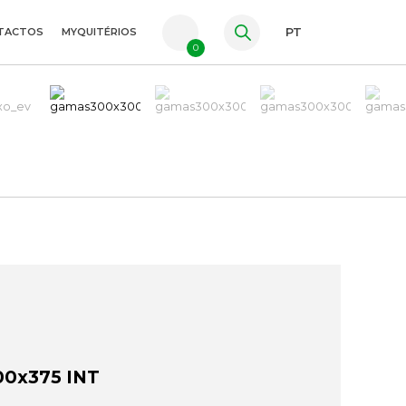
TACTOS
MYQUITÉRIOS
PT
0
FR
ES
EN
0x375 INT