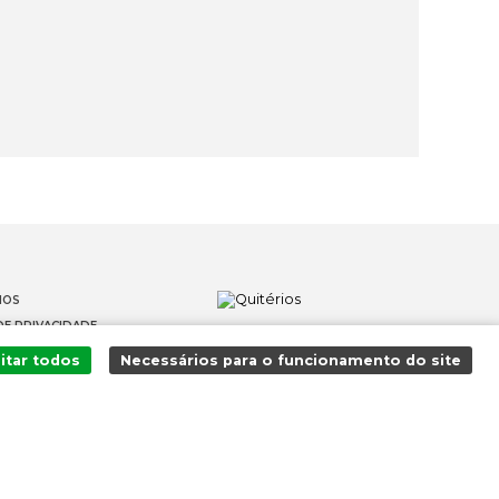
IOS
DE PRIVACIDADE
OS
itar todos
Necessários para o funcionamento do site
 DENÚNCIAS
Adicionado ao carrinho com sucesso!