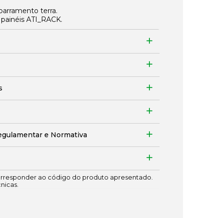
 barramento terra.
ar painéis ATI_RACK.
s
egulamentar e Normativa
responder ao código do produto apresentado.
cnicas.