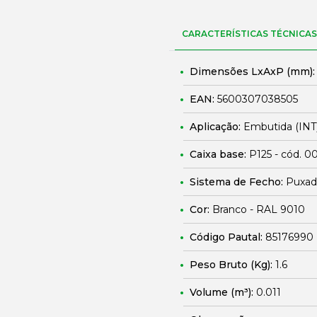
CARACTERÍSTICAS TÉCNICAS
Dimensões LxAxP (mm)
EAN:
5600307038505
Aplicação:
Embutida (INT
Caixa base:
P125 - cód. 
Sistema de Fecho:
Puxado
Cor:
Branco - RAL 9010
Código Pautal:
85176990
Peso Bruto (Kg):
1.6
Volume (m³):
0.011