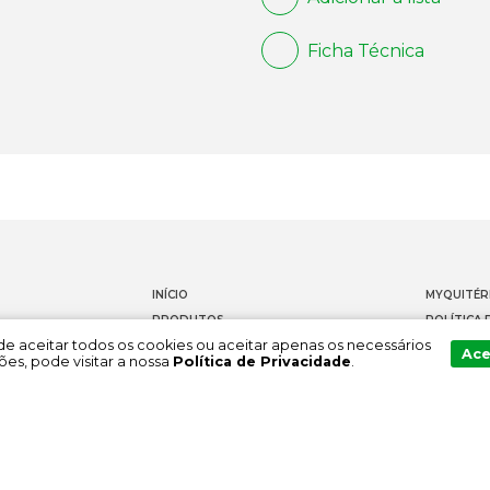
Ficha Técnica
INÍCIO
MYQUITÉR
PRODUTOS
POLÍTICA 
Pode aceitar todos os cookies ou aceitar apenas os necessários
DOCUMENTAÇÃO
CONTACT
Ace
es, pode visitar a nossa
Política de Privacidade
.
SOBRE NÓS
CANAL DE