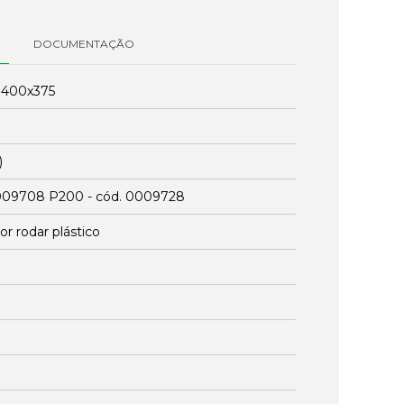
DOCUMENTAÇÃO
:
400x375
)
0009708 P200 - cód. 0009728
r rodar plástico