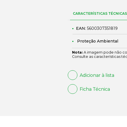
CARACTERÍSTICAS TÉCNICAS
EAN:
5600307351819
Proteção Ambiental
Nota:
A imagem pode não cor
Consulte as características té
Adicionar à lista
Ficha Técnica