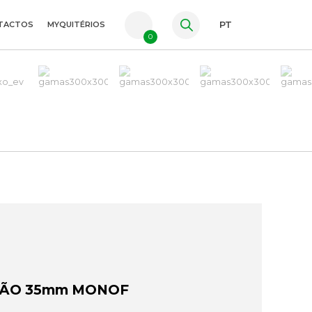
TACTOS
MYQUITÉRIOS
PT
0
FR
ES
EN
ÇÃO 35mm MONOF