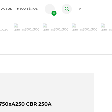
TACTOS
MYQUITÉRIOS
PT
0
FR
ES
EN
50xA250 CBR 250A