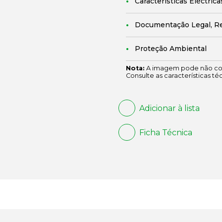
Características Eléctrica
Documentação Legal, R
Proteção Ambiental
Nota:
A imagem pode não cor
Consulte as características té
Adicionar à lista
Ficha Técnica