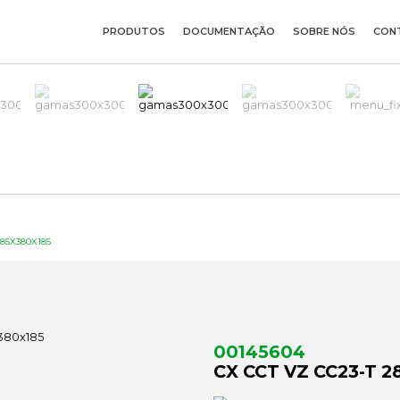
PRODUTOS
DOCUMENTAÇÃO
SOBRE NÓS
CON
285X380X185
00145604
CX CCT VZ CC23-T 2