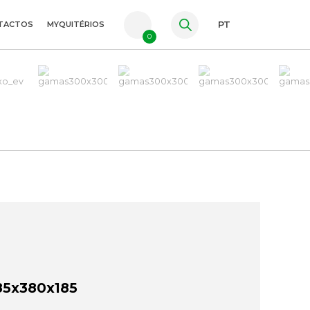
TACTOS
MYQUITÉRIOS
PT
0
FR
ES
EN
85x380x185