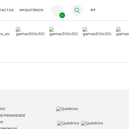
TACTOS
MYQUITÉRIOS
PT
0
FR
ES
EN
IOS
DE PRIVACIDADE
OS
 DENÚNCIAS