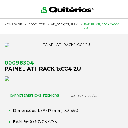
HOMEPAGE
>
PRODUTOS
>
ATI_RACK/RJ_FLEX
>
PAINEL ATI_RACK 1XCC4
2U
00098304
PAINEL ATI_RACK 1xCC4 2U
CARACTERÍSTICAS TÉCNICAS
DOCUMENTAÇÃO
Dimensões LxAxP (mm):
321x90
EAN:
5600307037775