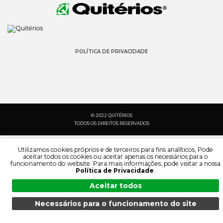
POLÍTICA DE PRIVACIDADE
© 2022 QUITÉRIOS
TODOS OS DIREITOS RESERVADOS
Utilizamos cookies próprios e de terceiros para fins analíticos, Pode
aceitar todos os cookies ou aceitar apenas os necessários para o
funcionamento do website. Para mais informações, pode visitar a nossa
Política de Privacidade
.
Aceitar todos
Necessários para o funcionamento do site
MENU
PESQUISA
PRODUTOS
PT
PESQUISA:
IDIOMA: