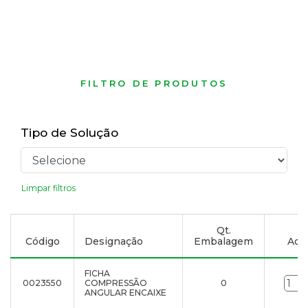
FILTRO DE PRODUTOS
Tipo de Solução
Limpar filtros
Qt.
Código
Designação
Embalagem
Adic
FICHA
0023550
COMPRESSÃO
0
ANGULAR ENCAIXE