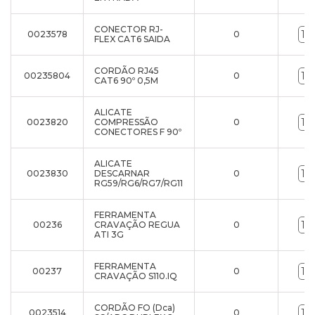
CONECTOR RJ-
0023578
0
FLEX CAT6 SAIDA
CORDÃO RJ45
00235804
0
CAT6 90º 0,5M
ALICATE
0023820
COMPRESSÃO
0
CONECTORES F 90º
ALICATE
0023830
DESCARNAR
0
RG59/RG6/RG7/RG11
FERRAMENTA
00236
CRAVAÇÃO REGUA
0
ATI 3G
FERRAMENTA
00237
0
CRAVAÇÃO S110.IQ
CORDÃO FO (Dca)
0023514
0