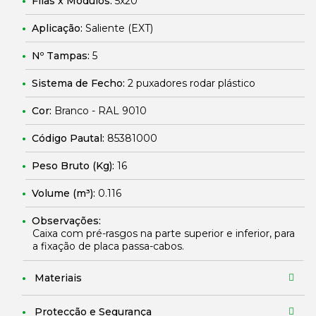
Filas x Módulos:
5x20
Aplicação:
Saliente (EXT)
Nº Tampas:
5
Sistema de Fecho:
2 puxadores rodar plástico
Cor:
Branco - RAL 9010
Código Pautal:
85381000
Peso Bruto (Kg):
16
Volume (m³):
0.116
Observações:
Caixa com pré-rasgos na parte superior e inferior, para
a fixação de placa passa-cabos.
Materiais
Protecção e Segurança