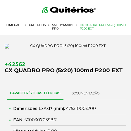
HOMEPAGE
>
PRODUTOS
>
SAFETYMAX®
>
CX QUADRO PRO (5X20) 100MD
PRO
P200 EXT
+42562
CX QUADRO PRO (5x20) 100md P200 EXT
CARACTERÍSTICAS TÉCNICAS
DOCUMENTAÇÃO
Dimensões LxAxP (mm):
475x1000x200
EAN:
5600307039861