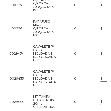
C/PORCA
00225
0
JUNÇÃO SMX
INT
PARAFUSO
M6x20
00226
C/PORCA
0
JUNÇÃO SMX
EXT
CAVALETE P/
CAIXA
0029434
MOLDADA E
0
BARR ESCADA
L475
CAVALETE P/
CAIXA
0029435
MOLDADA E
0
BARR ESCADA
L550
KIT TAMPA
C+CALHA DIN
0029444
0
20md
SFT_PR0 L475