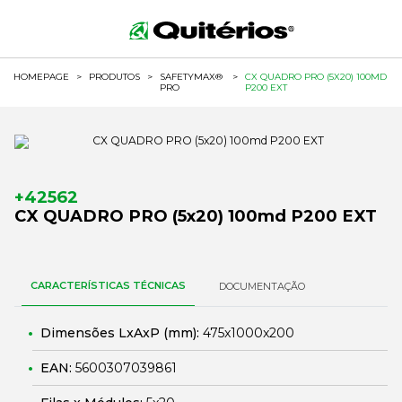
HOMEPAGE
>
PRODUTOS
>
SAFETYMAX®
>
CX QUADRO PRO (5X20) 100MD
PRO
P200 EXT
+42562
CX QUADRO PRO (5x20) 100md P200 EXT
CARACTERÍSTICAS TÉCNICAS
DOCUMENTAÇÃO
Dimensões LxAxP (mm):
475x1000x200
EAN:
5600307039861