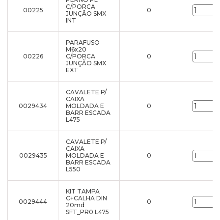
C/PORCA
00225
0
JUNÇÃO SMX
INT
PARAFUSO
M6x20
00226
C/PORCA
0
JUNÇÃO SMX
EXT
CAVALETE P/
CAIXA
0029434
MOLDADA E
0
BARR ESCADA
L475
CAVALETE P/
CAIXA
0029435
MOLDADA E
0
BARR ESCADA
L550
KIT TAMPA
C+CALHA DIN
0029444
0
20md
SFT_PR0 L475