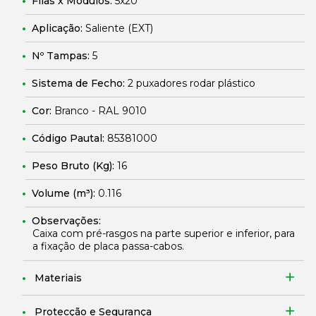
Filas x Módulos:
5x20
Aplicação:
Saliente (EXT)
Nº Tampas:
5
Sistema de Fecho:
2 puxadores rodar plástico
Cor:
Branco - RAL 9010
Código Pautal:
85381000
Peso Bruto (Kg):
16
Volume (m³):
0.116
Observações:
Caixa com pré-rasgos na parte superior e inferior, para
a fixação de placa passa-cabos.
Materiais
Protecção e Segurança