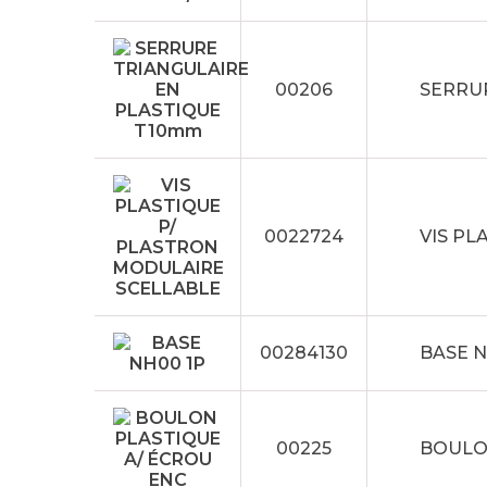
00206
SERRU
0022724
VIS PL
00284130
BASE N
00225
BOULO