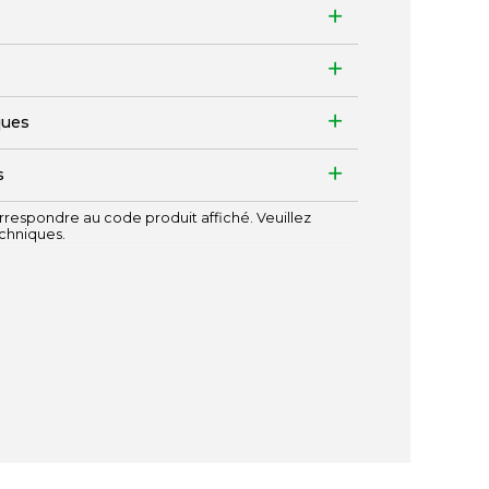
ques
s
respondre au code produit affiché. Veuillez
echniques.