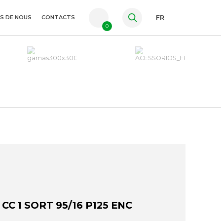
S DE NOUS
CONTACTS
FR
0
PT
ES
EN
C 1 SORT 95/16 P125 ENC