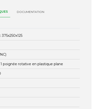
QUES
DOCUMENTATION
:
375x250x125
ENC)
:
1 poignée rotative en plastique plane
0