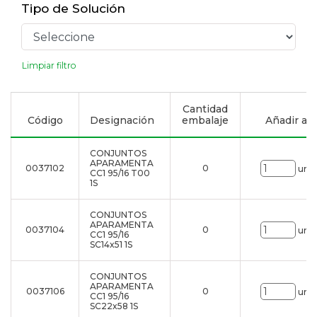
Tipo de Solución
Limpiar filtro
Cantidad
Código
Designación
embalaje
Añadir a la
CONJUNTOS
APARAMENTA
0037102
0
uni.
CC1 95/16 T00
1S
CONJUNTOS
APARAMENTA
0037104
0
uni.
CC1 95/16
SC14x51 1S
CONJUNTOS
APARAMENTA
0037106
0
uni.
CC1 95/16
SC22x58 1S