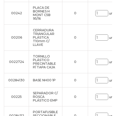
PLACA DE
BORNES H
00242
0
uni.
MONT C5B
95/16
CERRADURA
TRIANGULAR
00206
PLÁSTICA
0
uni.
T10mm C/
LLAVE
TORNILLO
PLÁSTICO
0022724
0
uni.
PRECINTABLE
P/ TAPA CAJA
00284130
BASE NH00 1P
0
uni.
SEPARADOR C/
00225
ROSCA
0
uni.
PLÁSTICO EMP
PORTAFUSIBLE
00284112
SECCIONABLE
0
uni.