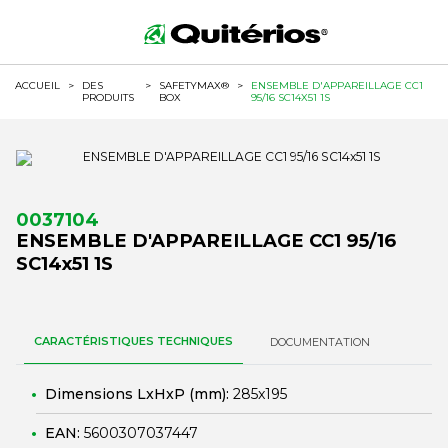
ACCUEIL
>
DES
>
SAFETYMAX®
>
ENSEMBLE D'APPAREILLAGE CC1
PRODUITS
BOX
95/16 SC14X51 1S
0037104
ENSEMBLE D'APPAREILLAGE CC1 95/16
SC14x51 1S
CARACTÉRISTIQUES TECHNIQUES
DOCUMENTATION
Dimensions LxHxP (mm):
285x195
EAN:
5600307037447