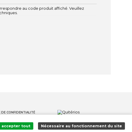
respondre au code produit affiché. Veuillez
echniques.
 DE CONFIDENTIALITÉ
S
accepter tout
Nécessaire au fonctionnement du site
S LANCEURS D'ALERTE