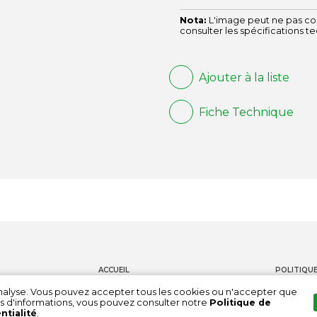
Nota:
L'image peut ne pas cor
consulter les spécifications t
Ajouter à la liste
Fiche Technique
ACCUEIL
POLITIQUE
PRODUITS
CONTACT
'analyse. Vous pouvez accepter tous les cookies ou n'accepter que
s d'informations, vous pouvez consulter notre
Politique de
DOCUMENTATION
CHAÎNE DE
ntialité
.