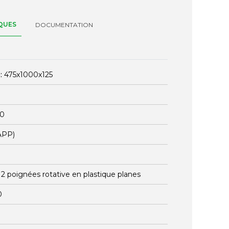
QUES
DOCUMENTATION
:
475x1000x125
20
APP)
:
2 poignées rotative en plastique planes
0