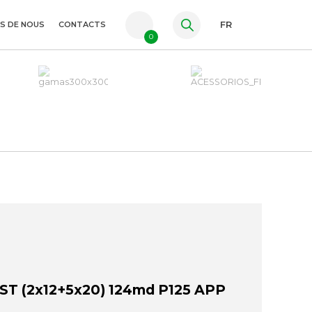
S DE NOUS
CONTACTS
FR
0
PT
ES
EN
T (2x12+5x20) 124md P125 APP