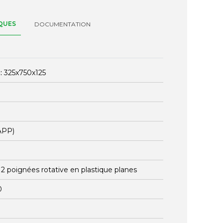
QUES
DOCUMENTATION
:
325x750x125
APP)
:
2 poignées rotative en plastique planes
0