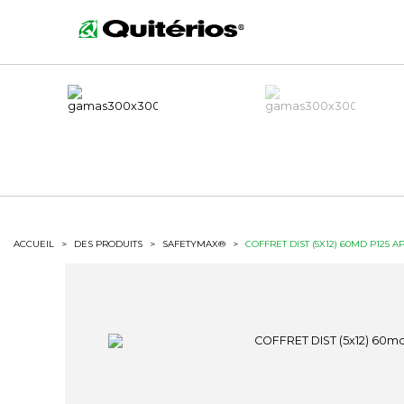
ACCUEIL
>
DES PRODUITS
>
SAFETYMAX®
>
COFFRET DIST (5X12) 60MD P125 A