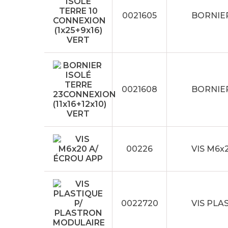
0021605
BORNIER
0021608
BORNIER
00226
VIS M6x
0022720
VIS PLA