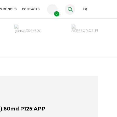
S DE NOUS
CONTACTS
FR
0
PT
ES
EN
) 60md P125 APP