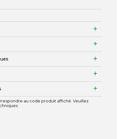
ques
s
respondre au code produit affiché. Veuillez
echniques.