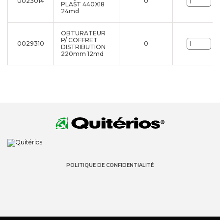
0023014
0
Un
PLAST 440X18
24md
OBTURATEUR
P/ COFFRET
0029310
0
Un
DISTRIBUTION
220mm 12md
POLITIQUE DE CONFIDENTIALITÉ