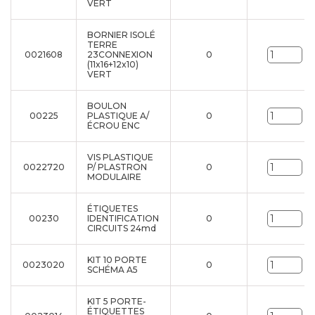
VERT
BORNIER ISOLÉ
TERRE
0021608
23CONNEXION
0
Un
(11x16+12x10)
VERT
BOULON
00225
PLASTIQUE A/
0
Un
ÉCROU ENC
VIS PLASTIQUE
0022720
P/ PLASTRON
0
Un
MODULAIRE
ÉTIQUETES
00230
IDENTIFICATION
0
Un
CIRCUITS 24md
KIT 10 PORTE
0023020
0
Un
SCHÉMA A5
KIT 5 PORTE-
ÉTIQUETTES