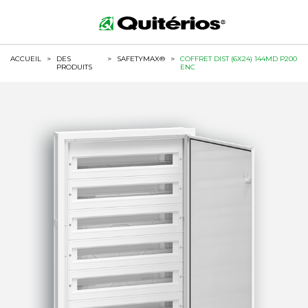
ACCUEIL
>
DES
>
SAFETYMAX®
>
COFFRET DIST (6X24) 144MD P200
PRODUITS
ENC