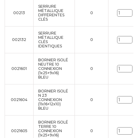
SERRURE
MÉTALLIQUE
00213
0
Un
DIFFÉRENTES
CLÉS
SERRURE
MÉTALLIQUE
002132
0
Un
CLÉS
IDENTIQUES
BORNIER ISOLÉ
NEUTRE 10
0021601
CONNEXION
0
Un
(1x25+9x16)
BLEU
BORNIER ISOLÉ
N 23
0021604
CONNEXION
0
Un
(11x16+12x10)
BLEU
BORNIER ISOLÉ
TERRE 10
0021605
CONNEXION
0
Un
(1x25+9x16)