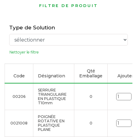
FILTRE DE PRODUIT
Type de Solution
Nettoyer le filtre
Qté
Code
Désignation
Emballage
Ajouter à 
SERRURE
TRIANGULAIRE
00206
0
Un
EN PLASTIQUE
T10mm
POIGNÉE
ROTATIVE EN
0021008
0
Un
PLASTIQUE
PLANE