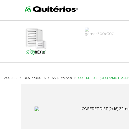
ACCUEIL
>
DES PRODUITS
>
SAFETYMAX®
>
COFFRET DIST (2X16) 32MD P125 E