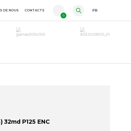
S DE NOUS
CONTACTS
FR
0
PT
ES
EN
) 32md P125 ENC