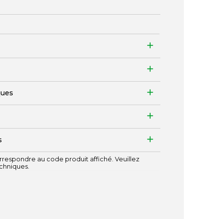
ques
s
respondre au code produit affiché. Veuillez
echniques.