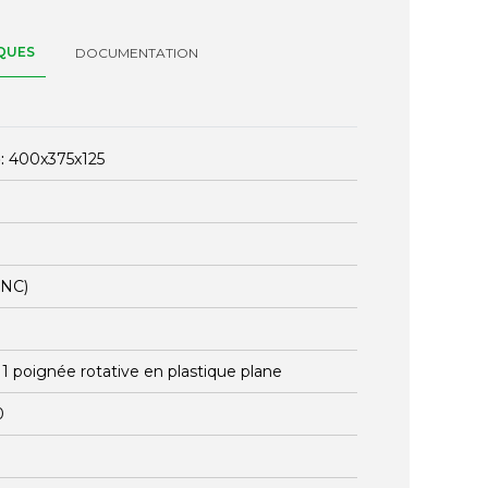
QUES
DOCUMENTATION
:
400x375x125
ENC)
:
1 poignée rotative en plastique plane
0