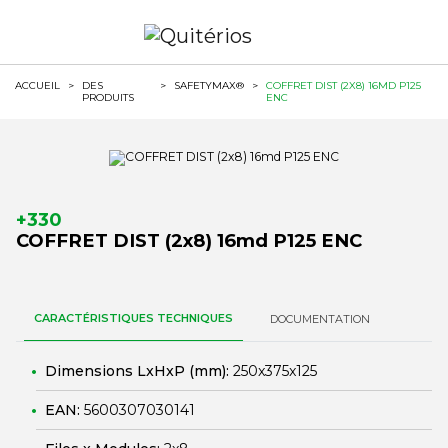
ACCUEIL
>
DES
>
SAFETYMAX®
>
COFFRET DIST (2X8) 16MD P125
PRODUITS
ENC
+330
COFFRET DIST (2x8) 16md P125 ENC
CARACTÉRISTIQUES TECHNIQUES
DOCUMENTATION
Dimensions LxHxP (mm):
250x375x125
EAN:
5600307030141