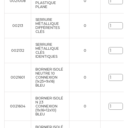
0021008
0
Un
PLASTIQUE
PLANE
SERRURE
MÉTALLIQUE
00213
0
Un
DIFFÉRENTES
CLÉS
SERRURE
MÉTALLIQUE
002132
0
Un
CLÉS
IDENTIQUES
BORNIER ISOLÉ
NEUTRE 10
0021601
CONNEXION
0
Un
(1x25+9x16)
BLEU
BORNIER ISOLÉ
N 23
0021604
CONNEXION
0
Un
(11x16+12x10)
BLEU
BORNIER ISOLÉ