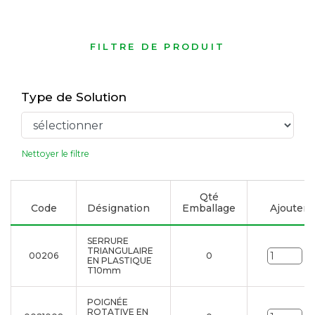
FILTRE DE PRODUIT
Type de Solution
Nettoyer le filtre
Qté
Code
Désignation
Emballage
Ajouter à 
SERRURE
TRIANGULAIRE
00206
0
Un
EN PLASTIQUE
T10mm
POIGNÉE
ROTATIVE EN