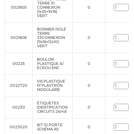
TERRE 10
0021605
CONNEXION
0
Un
(1x25+9x16)
VERT
BORNIER ISOLÉ
TERRE
0021608
23CONNEXION
0
Un
(11x16+12x10)
VERT
BOULON
00225
PLASTIQUE A/
0
Un
ÉCROU ENC
VIS PLASTIQUE
0022720
P/ PLASTRON
0
Un
MODULAIRE
ÉTIQUETES
00230
IDENTIFICATION
0
Un
CIRCUITS 24md
KIT 10 PORTE
0023020
0
Un
SCHÉMA A5