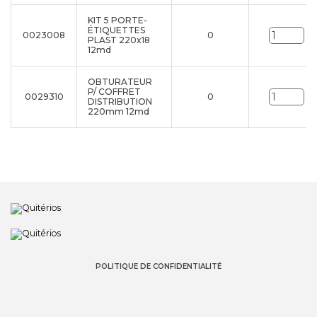
KIT 5 PORTE-
ÉTIQUETTES
0023008
0
Un
PLAST 220x18
12md
OBTURATEUR
P/ COFFRET
0029310
0
Un
DISTRIBUTION
220mm 12md
POLITIQUE DE CONFIDENTIALITÉ