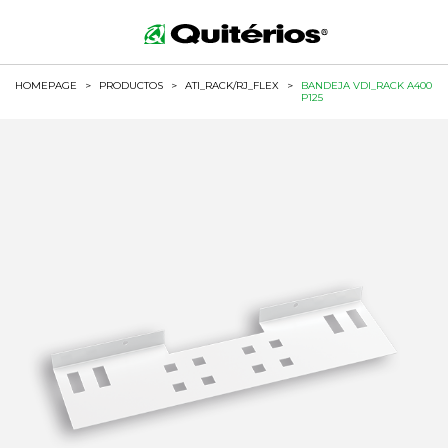
HOMEPAGE
>
PRODUCTOS
>
ATI_RACK/RJ_FLEX
>
BANDEJA VDI_RACK A400
P125