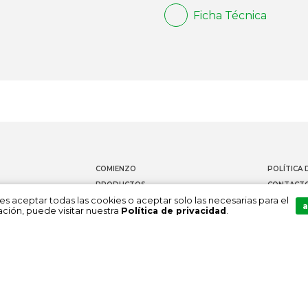
Ficha Técnica
COMIENZO
POLÍTICA 
PRODUCTOS
CONTACT
es aceptar todas las cookies o aceptar solo las necesarias para el
DOCUMENTACIÓN
CANAL DE
a
ción, puede visitar nuestra
Política de privacidad
.
SOBRE NOSOTROS