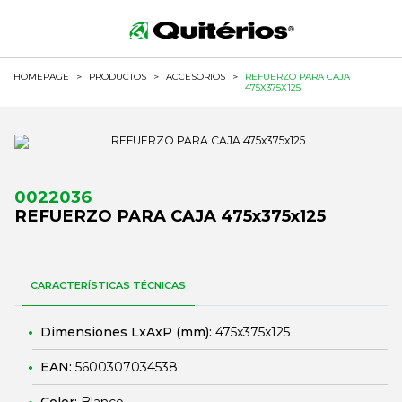
HOMEPAGE
>
PRODUCTOS
>
ACCESORIOS
>
REFUERZO PARA CAJA
475X375X125
0022036
REFUERZO PARA CAJA 475x375x125
CARACTERÍSTICAS TÉCNICAS
Dimensiones LxAxP (mm):
475x375x125
EAN:
5600307034538