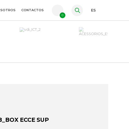
OSOTROS
CONTACTOS
ES
0
PT
FR
EN
B_BOX ECCE SUP